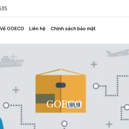
535
Về GOECO
Liên hệ
Chính sách bảo mật
GOECO
GOECO