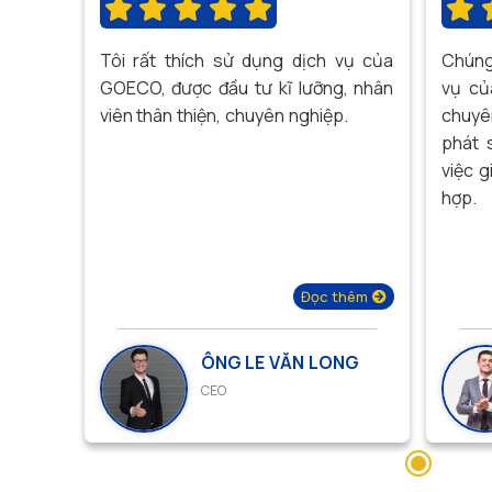
Tôi rất thích sử dụng dịch vụ của
Chúng 
GOECO, được đầu tư kĩ lưỡng, nhân
vụ củ
viên thân thiện, chuyên nghiệp.
chuyê
phát 
việc g
hợp.
Đọc thêm
ÔNG LE VĂN LONG
CEO